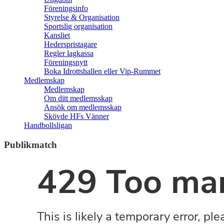
Föreningsinfo
Styrelse & Organisation
Sportslig organisation
Kansliet
Hederspristagare
Regler lagkassa
Föreningsnytt
Boka Idrottshallen eller Vip-Rummet
Medlemskap
Medlemskap
Om ditt medlemsskap
Ansök om medlemsskap
Skövde HFs Vänner
Handbollsligan
Publikmatch