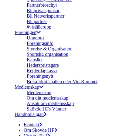
Partnerbroschyr
Bli privatsponsor
Bli Nätverkspartner
Bli partner
#viställerupp
Föreningen
Ungdom
Föreningsinfo
Styrelse & Organisation
Sportslig organisation
Kansliet
Hederspristagare
Regler lagkassa
Föreningsnytt
Boka Idrottshallen eller Vip-Rummet
Medlemskap
Medlemskap
Om ditt medlemsskap
Ansök om medlemsskap
Skövde HFs Vänner
Handbollsligan
Kontakt
Om Skövde HF
Vision 2022