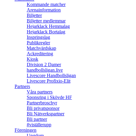
Kommande matcher
Arenainformation
Biljetter
Biljetter medlemmar
Hejarklack Hemmalag
Hejarklack Bortalag
Inspringslag
Publikregler
Matchvärdskap
Ackreditering
Kiosk
Division 2 Damer
handbollsligan.live
Livescore Handbollsligan
Livescore Profixio-Elit
Partners
Våra partners
Sponsring i Skövde HF
Partnerbroschyr
Bli privatsponsor
Bli Nätverkspartner
Bli partner
#viställerupp
Föreningen
Ungdom