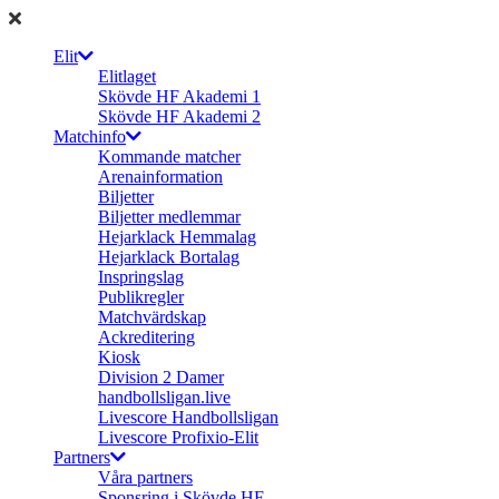
Elit
Elitlaget
Skövde HF Akademi 1
Skövde HF Akademi 2
Matchinfo
Kommande matcher
Arenainformation
Biljetter
Biljetter medlemmar
Hejarklack Hemmalag
Hejarklack Bortalag
Inspringslag
Publikregler
Matchvärdskap
Ackreditering
Kiosk
Division 2 Damer
handbollsligan.live
Livescore Handbollsligan
Livescore Profixio-Elit
Partners
Våra partners
Sponsring i Skövde HF