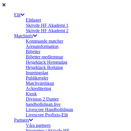
Elit
Elitlaget
Skövde HF Akademi 1
Skövde HF Akademi 2
Matchinfo
Kommande matcher
Arenainformation
Biljetter
Biljetter medlemmar
Hejarklack Hemmalag
Hejarklack Bortalag
Inspringslag
Publikregler
Matchvärdskap
Ackreditering
Kiosk
Division 2 Damer
handbollsligan.live
Livescore Handbollsligan
Livescore Profixio-Elit
Partners
Våra partners
Sponsring i Skövde HF