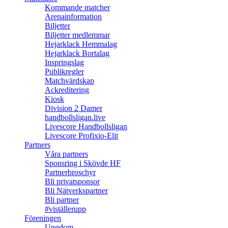
Kommande matcher
Arenainformation
Biljetter
Biljetter medlemmar
Hejarklack Hemmalag
Hejarklack Bortalag
Inspringslag
Publikregler
Matchvärdskap
Ackreditering
Kiosk
Division 2 Damer
handbollsligan.live
Livescore Handbollsligan
Livescore Profixio-Elit
Partners
Våra partners
Sponsring i Skövde HF
Partnerbroschyr
Bli privatsponsor
Bli Nätverkspartner
Bli partner
#viställerupp
Föreningen
Ungdom