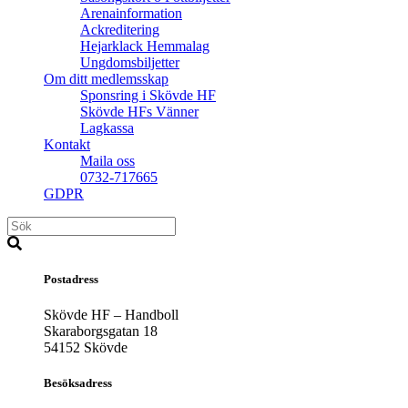
Arenainformation
Ackreditering
Hejarklack Hemmalag
Ungdomsbiljetter
Om ditt medlemsskap
Sponsring i Skövde HF
Skövde HFs Vänner
Lagkassa
Kontakt
Maila oss
0732-717665
GDPR
Postadress
Skövde HF – Handboll
Skaraborgsgatan 18
54152 Skövde
Besöksadress