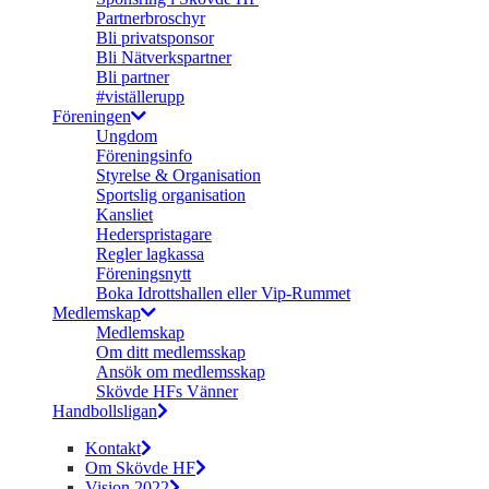
Partnerbroschyr
Bli privatsponsor
Bli Nätverkspartner
Bli partner
#viställerupp
Föreningen
Ungdom
Föreningsinfo
Styrelse & Organisation
Sportslig organisation
Kansliet
Hederspristagare
Regler lagkassa
Föreningsnytt
Boka Idrottshallen eller Vip-Rummet
Medlemskap
Medlemskap
Om ditt medlemsskap
Ansök om medlemsskap
Skövde HFs Vänner
Handbollsligan
Kontakt
Om Skövde HF
Vision 2022