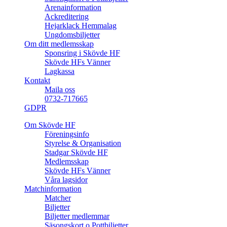
Arenainformation
Ackreditering
Hejarklack Hemmalag
Ungdomsbiljetter
Om ditt medlemsskap
Sponsring i Skövde HF
Skövde HFs Vänner
Lagkassa
Kontakt
Maila oss
0732-717665
GDPR
Om Skövde HF
Föreningsinfo
Styrelse & Organisation
Stadgar Skövde HF
Medlemsskap
Skövde HFs Vänner
Våra lagsidor
Matchinformation
Matcher
Biljetter
Biljetter medlemmar
Säsongskort o Pottbiljetter