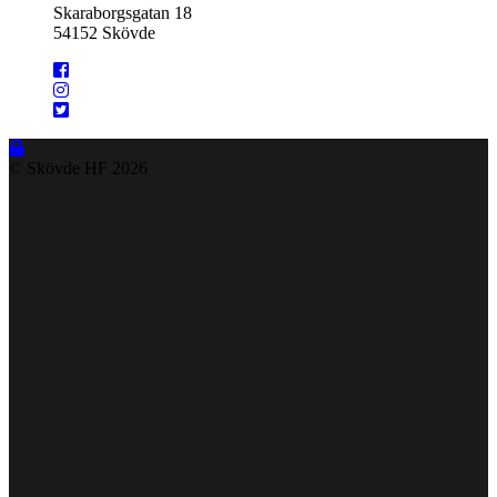
Skaraborgsgatan 18
54152 Skövde
© Skövde HF
2026