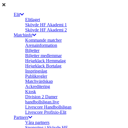
Elit
Elitlaget
Skövde HF Akademi 1
Skövde HF Akademi 2
Matchinfo
Kommande matcher
Arenainformation
Biljetter
Biljetter medlemmar
Hejarklack Hemmalag
Hejarklack Bortalag
Inspringslag
Publikregler
Matchvärdskap
Ackreditering
Kiosk
Division 2 Damer
handbollsligan.live
Livescore Handbollsligan
Livescore Profixio-Elit
Partners
Våra partners
Sponsring i Skövde HF