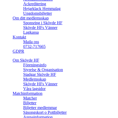
Ackreditering
Hejarklack Hemmalag
Ungdomsbiljetter
Om ditt medlemsskap
Sponsring i Skövde HF
Skövde HFs Vänner
Lagkassa
Kontakt
Maila oss
0732-717665
GDPR
Om Skövde HF
Föreningsinfo
Styrelse & Organisation
Stadgar Skövde HF
Medlemsskap
Skövde HFs Vänner
Våra lagsidor
Matchinformation
Matcher
Biljetter
Biljetter medlemmar
Säsongskort o Pottbiljetter
Arenainformation