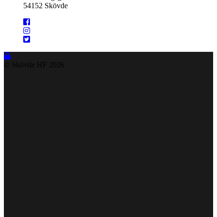
54152 Skövde
© Skövde HF
2026