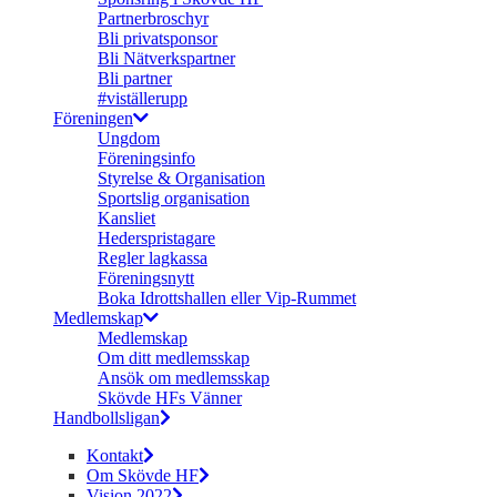
Partnerbroschyr
Bli privatsponsor
Bli Nätverkspartner
Bli partner
#viställerupp
Föreningen
Ungdom
Föreningsinfo
Styrelse & Organisation
Sportslig organisation
Kansliet
Hederspristagare
Regler lagkassa
Föreningsnytt
Boka Idrottshallen eller Vip-Rummet
Medlemskap
Medlemskap
Om ditt medlemsskap
Ansök om medlemsskap
Skövde HFs Vänner
Handbollsligan
Kontakt
Om Skövde HF
Vision 2022