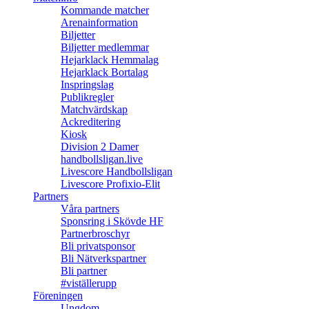
Kommande matcher
Arenainformation
Biljetter
Biljetter medlemmar
Hejarklack Hemmalag
Hejarklack Bortalag
Inspringslag
Publikregler
Matchvärdskap
Ackreditering
Kiosk
Division 2 Damer
handbollsligan.live
Livescore Handbollsligan
Livescore Profixio-Elit
Partners
Våra partners
Sponsring i Skövde HF
Partnerbroschyr
Bli privatsponsor
Bli Nätverkspartner
Bli partner
#viställerupp
Föreningen
Ungdom