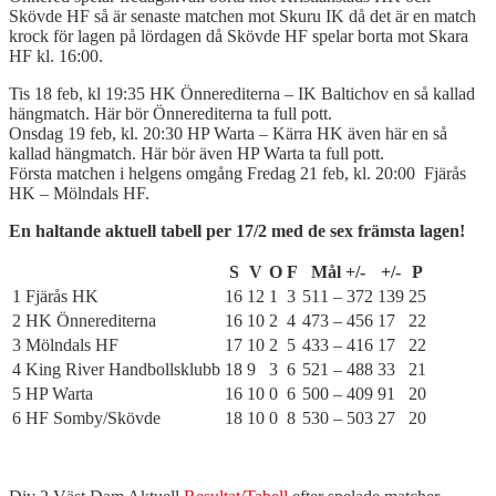
Skövde HF så är senaste matchen mot Skuru IK då det är en match
krock för lagen på lördagen då Skövde HF spelar borta mot Skara
HF kl. 16:00.
Tis 18 feb, kl 19:35 HK Önnerediterna – IK Baltichov en så kallad
hängmatch. Här bör Önnerediterna ta full pott.
Onsdag 19 feb, kl. 20:30 HP Warta – Kärra HK även här en så
kallad hängmatch. Här bör även HP Warta ta full pott.
Första matchen i helgens omgång Fredag 21 feb, kl. 20:00 Fjärås
HK – Mölndals HF.
En haltande aktuell tabell per 17/2 med de sex främsta lagen!
S
V
O
F
Mål +/-
+/-
P
1
Fjärås HK
16
12
1
3
511 – 372
139
25
2
HK Önnerediterna
16
10
2
4
473 – 456
17
22
3
Mölndals HF
17
10
2
5
433 – 416
17
22
4
King River Handbollsklubb
18
9
3
6
521 – 488
33
21
5
HP Warta
16
10
0
6
500 – 409
91
20
6
HF Somby/Skövde
18
10
0
8
530 – 503
27
20