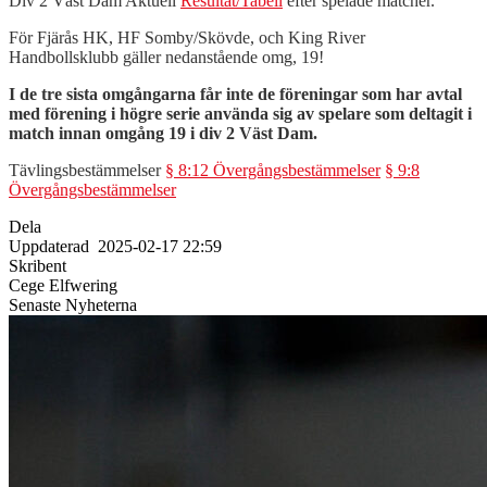
Div 2 Väst Dam Aktuell
Resultat/Tabell
efter spelade matcher.
För Fjärås HK, HF Somby/Skövde, och King River
Handbollsklubb gäller nedanstående omg, 19!
I de tre sista omgångarna får inte de föreningar som har avtal
med förening i högre serie använda sig av spelare som deltagit i
match innan omgång 19 i div 2 Väst Dam.
Tävlingsbestämmelser
§ 8:12 Övergångsbestämmelser
§ 9:8
Övergångsbestämmelser
Dela
Uppdaterad
2025-02-17 22:59
Skribent
Cege Elfwering
Senaste Nyheterna