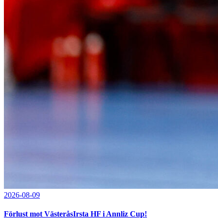
2026-08-09
Förlust mot VästeråsIrsta HF i Annliz Cup!