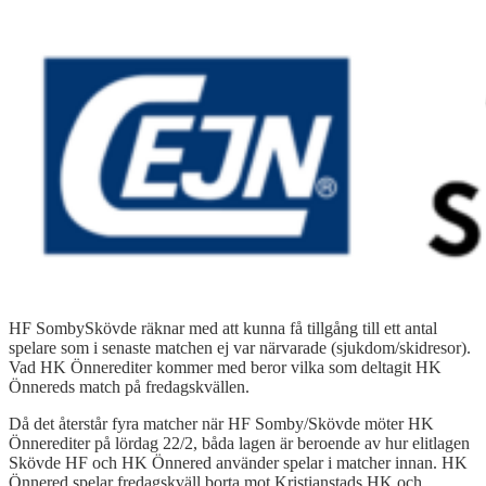
HF SombySkövde räknar med att kunna få tillgång till ett antal
spelare som i senaste matchen ej var närvarade (sjukdom/skidresor).
Vad HK Önnerediter kommer med beror vilka som deltagit HK
Önnereds match på fredagskvällen.
Då det återstår fyra matcher när HF Somby/Skövde möter HK
Önnerediter på lördag 22/2, båda lagen är beroende av hur elitlagen
Skövde HF och HK Önnered använder spelar i matcher innan. HK
Önnered spelar fredagskväll borta mot Kristianstads HK och