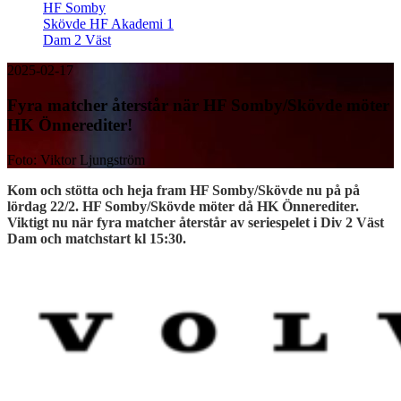
HF Somby
Skövde HF Akademi 1
Dam 2 Väst
2025-02-17
Fyra matcher återstår när HF Somby/Skövde möter
HK Önnerediter!
Foto: Viktor Ljungström
Kom och stötta och heja fram HF Somby/Skövde nu på på
lördag 22/2. HF Somby/Skövde möter då HK Önnerediter.
Viktigt nu när fyra matcher återstår av seriespelet i Div 2 Väst
Dam och matchstart kl 15:30.