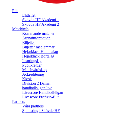
Elit
Elitlaget
Skövde HF Akademi 1
Skövde HF Akademi 2
Matchinfo
Kommande matcher
Arenainformation
Biljetter
Biljetter medlemmar
Hejarklack Hemmalag
Hejarklack Bortalag
Inspringslag
Publikregler
Matchvärdskap
Ackreditering
Kiosk
Division 2 Damer
handbollsligan.live
Livescore Handbollsligan
Livescore Profixio-Elit
Partners
Våra partners
Sponsring i Skövde HF