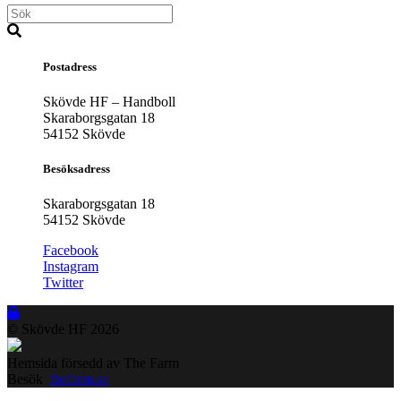
Postadress
Skövde HF – Handboll
Skaraborgsgatan 18
54152 Skövde
Besöksadress
Skaraborgsgatan 18
54152 Skövde
Facebook
Instagram
Twitter
© Skövde HF
2026
Hemsida försedd av The Farm
Besök
thefarm.se