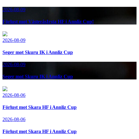
2026-08-09
Förlust mot VästeråsIrsta HF i Annliz Cup!
2026-08-09
Seger mot Skuru IK i Annliz Cup
2026-08-09
Seger mot Skuru IK i Annliz Cup
2026-08-06
Förlust mot Skara HF i Annliz Cup
2026-08-06
Förlust mot Skara HF i Annliz Cup