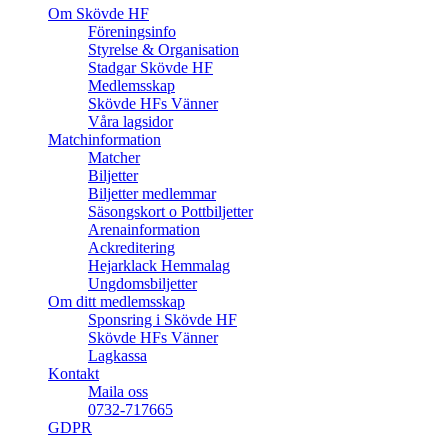
Om Skövde HF
Föreningsinfo
Styrelse & Organisation
Stadgar Skövde HF
Medlemsskap
Skövde HFs Vänner
Våra lagsidor
Matchinformation
Matcher
Biljetter
Biljetter medlemmar
Säsongskort o Pottbiljetter
Arenainformation
Ackreditering
Hejarklack Hemmalag
Ungdomsbiljetter
Om ditt medlemsskap
Sponsring i Skövde HF
Skövde HFs Vänner
Lagkassa
Kontakt
Maila oss
0732-717665
GDPR