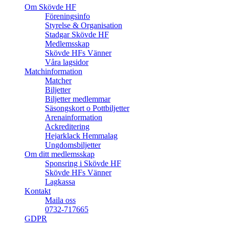
Om Skövde HF
Föreningsinfo
Styrelse & Organisation
Stadgar Skövde HF
Medlemsskap
Skövde HFs Vänner
Våra lagsidor
Matchinformation
Matcher
Biljetter
Biljetter medlemmar
Säsongskort o Pottbiljetter
Arenainformation
Ackreditering
Hejarklack Hemmalag
Ungdomsbiljetter
Om ditt medlemsskap
Sponsring i Skövde HF
Skövde HFs Vänner
Lagkassa
Kontakt
Maila oss
0732-717665
GDPR