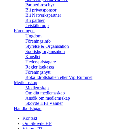
Partnerbroschyr
Bli privatsponsor
Bli Nätverkspartner
Bli partner
#viställerupp
Föreningen
Ungdom
Föreningsinfo
Styrelse & Organisation
Sportslig organisation
Kansliet
Hederspristagare
Regler lagkassa
Föreningsnytt
Boka Idrottshallen eller Vip-Rummet
Medlemskap
Medlemskap
Om ditt medlemsskap
Ansök om medlemsskap
Skövde HFs Vänner
Handbollsligan
Kontakt
Om Skövde HF
Vision 2022