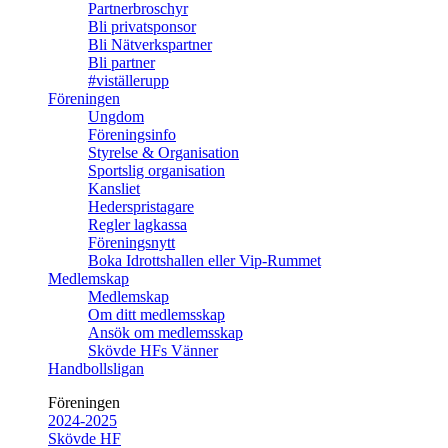
Partnerbroschyr
Bli privatsponsor
Bli Nätverkspartner
Bli partner
#viställerupp
Föreningen
Ungdom
Föreningsinfo
Styrelse & Organisation
Sportslig organisation
Kansliet
Hederspristagare
Regler lagkassa
Föreningsnytt
Boka Idrottshallen eller Vip-Rummet
Medlemskap
Medlemskap
Om ditt medlemsskap
Ansök om medlemsskap
Skövde HFs Vänner
Handbollsligan
Föreningen
2024-2025
Skövde HF