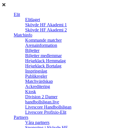
Elit
Elitlaget
Skövde HF Akademi 1
Skövde HF Akademi 2
Matchinfo
Kommande matcher
Arenainformation
Biljetter
Biljetter medlemmar
Hejarklack Hemmalag
Hejarklack Bortalag
Inspringslag
Publikregler
Matchvärdskap
Ackreditering
Kiosk
Division 2 Damer
handbollsligan.live
Livescore Handbollsligan
Livescore Profixio-Elit
Partners
Våra partners
Sponsring i Skövde HF