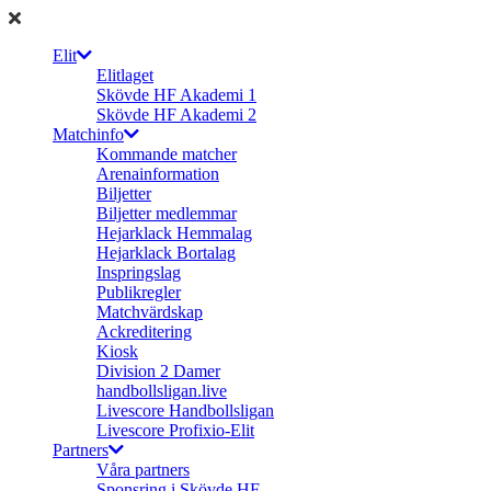
Elit
Elitlaget
Skövde HF Akademi 1
Skövde HF Akademi 2
Matchinfo
Kommande matcher
Arenainformation
Biljetter
Biljetter medlemmar
Hejarklack Hemmalag
Hejarklack Bortalag
Inspringslag
Publikregler
Matchvärdskap
Ackreditering
Kiosk
Division 2 Damer
handbollsligan.live
Livescore Handbollsligan
Livescore Profixio-Elit
Partners
Våra partners
Sponsring i Skövde HF