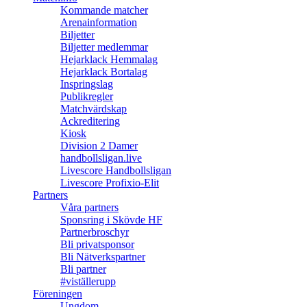
Kommande matcher
Arenainformation
Biljetter
Biljetter medlemmar
Hejarklack Hemmalag
Hejarklack Bortalag
Inspringslag
Publikregler
Matchvärdskap
Ackreditering
Kiosk
Division 2 Damer
handbollsligan.live
Livescore Handbollsligan
Livescore Profixio-Elit
Partners
Våra partners
Sponsring i Skövde HF
Partnerbroschyr
Bli privatsponsor
Bli Nätverkspartner
Bli partner
#viställerupp
Föreningen
Ungdom