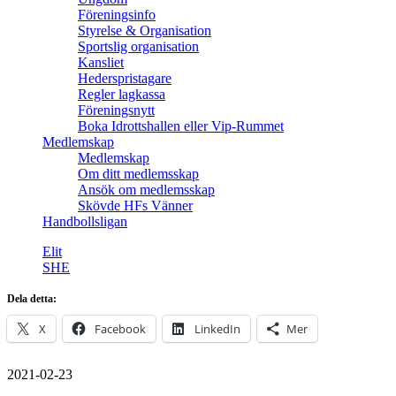
Föreningsinfo
Styrelse & Organisation
Sportslig organisation
Kansliet
Hederspristagare
Regler lagkassa
Föreningsnytt
Boka Idrottshallen eller Vip-Rummet
Medlemskap
Medlemskap
Om ditt medlemsskap
Ansök om medlemsskap
Skövde HFs Vänner
Handbollsligan
Elit
SHE
Dela detta:
X
Facebook
LinkedIn
Mer
2021-02-23