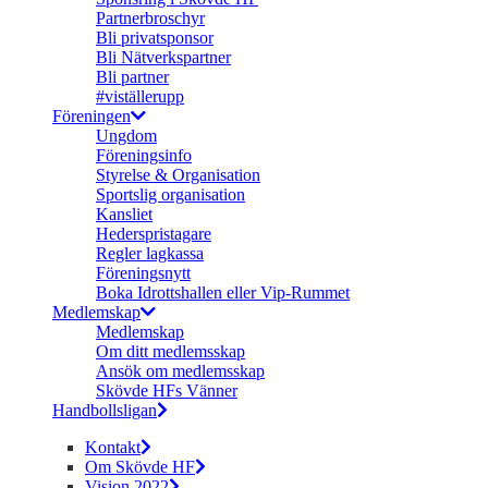
Partnerbroschyr
Bli privatsponsor
Bli Nätverkspartner
Bli partner
#viställerupp
Föreningen
Ungdom
Föreningsinfo
Styrelse & Organisation
Sportslig organisation
Kansliet
Hederspristagare
Regler lagkassa
Föreningsnytt
Boka Idrottshallen eller Vip-Rummet
Medlemskap
Medlemskap
Om ditt medlemsskap
Ansök om medlemsskap
Skövde HFs Vänner
Handbollsligan
Kontakt
Om Skövde HF
Vision 2022