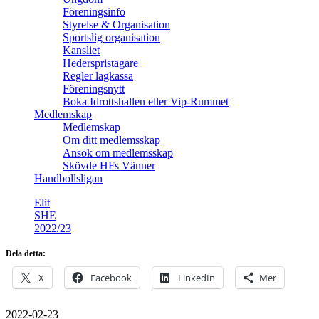
Föreningsinfo
Styrelse & Organisation
Sportslig organisation
Kansliet
Hederspristagare
Regler lagkassa
Föreningsnytt
Boka Idrottshallen eller Vip-Rummet
Medlemskap
Medlemskap
Om ditt medlemsskap
Ansök om medlemsskap
Skövde HFs Vänner
Handbollsligan
Elit
SHE
2022/23
Dela detta:
X
Facebook
LinkedIn
Mer
2022-02-23