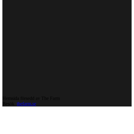
Hemsida försedd av The Farm
Besök
thefarm.se