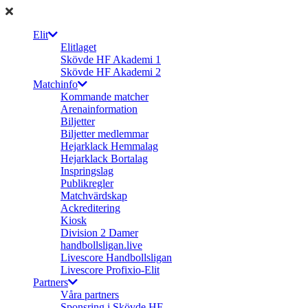
Elit
Elitlaget
Skövde HF Akademi 1
Skövde HF Akademi 2
Matchinfo
Kommande matcher
Arenainformation
Biljetter
Biljetter medlemmar
Hejarklack Hemmalag
Hejarklack Bortalag
Inspringslag
Publikregler
Matchvärdskap
Ackreditering
Kiosk
Division 2 Damer
handbollsligan.live
Livescore Handbollsligan
Livescore Profixio-Elit
Partners
Våra partners
Sponsring i Skövde HF