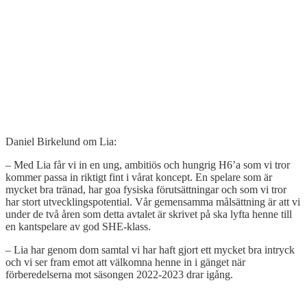
Daniel Birkelund om Lia:
– Med Lia får vi in en ung, ambitiös och hungrig H6’a som vi tror
kommer passa in riktigt fint i vårat koncept. En spelare som är
mycket bra tränad, har goa fysiska förutsättningar och som vi tror
har stort utvecklingspotential. Vår gemensamma målsättning är att vi
under de två åren som detta avtalet är skrivet på ska lyfta henne till
en kantspelare av god SHE-klass.
– Lia har genom dom samtal vi har haft gjort ett mycket bra intryck
och vi ser fram emot att välkomna henne in i gänget när
förberedelserna mot säsongen 2022-2023 drar igång.