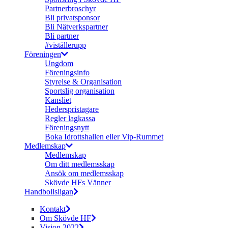
Partnerbroschyr
Bli privatsponsor
Bli Nätverkspartner
Bli partner
#viställerupp
Föreningen
Ungdom
Föreningsinfo
Styrelse & Organisation
Sportslig organisation
Kansliet
Hederspristagare
Regler lagkassa
Föreningsnytt
Boka Idrottshallen eller Vip-Rummet
Medlemskap
Medlemskap
Om ditt medlemsskap
Ansök om medlemsskap
Skövde HFs Vänner
Handbollsligan
Kontakt
Om Skövde HF
Vision 2022