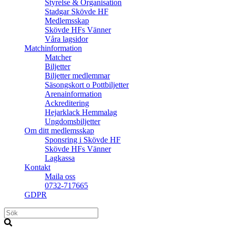
Styrelse & Organisation
Stadgar Skövde HF
Medlemsskap
Skövde HFs Vänner
Våra lagsidor
Matchinformation
Matcher
Biljetter
Biljetter medlemmar
Säsongskort o Pottbiljetter
Arenainformation
Ackreditering
Hejarklack Hemmalag
Ungdomsbiljetter
Om ditt medlemsskap
Sponsring i Skövde HF
Skövde HFs Vänner
Lagkassa
Kontakt
Maila oss
0732-717665
GDPR