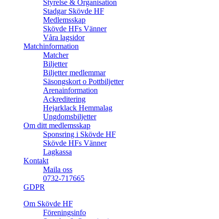
Styrelse & Organisation
Stadgar Skövde HF
Medlemsskap
Skövde HFs Vänner
Våra lagsidor
Matchinformation
Matcher
Biljetter
Biljetter medlemmar
Säsongskort o Pottbiljetter
Arenainformation
Ackreditering
Hejarklack Hemmalag
Ungdomsbiljetter
Om ditt medlemsskap
Sponsring i Skövde HF
Skövde HFs Vänner
Lagkassa
Kontakt
Maila oss
0732-717665
GDPR
Om Skövde HF
Föreningsinfo