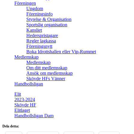
Föreningen
Ungdom
Föreningsinfo
Styrelse & Organisation
Sportslig organisation
Kansliet
Hederspristagare
Regler lagkassa
Föreningsnytt
Boka Idrottshallen eller Vip-Rummet
Medlemskap
Medlemskap
Om ditt medlemsskap
Ansök om medlemsskap
Skövde HFs Vänner
Handbollsligan
Elit
2023-2024
Skövde HF
Elitlaget
Handbollsligan Dam
Dela detta: