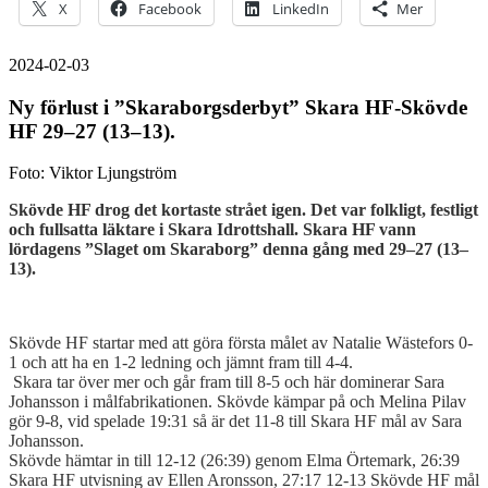
X
Facebook
LinkedIn
Mer
2024-02-03
Ny förlust i ”Skaraborgsderbyt” Skara HF-Skövde
HF 29–27 (13–13).
Foto: Viktor Ljungström
Skövde HF drog det kortaste strået igen. Det var folkligt, festligt
och fullsatta läktare i Skara Idrottshall.
Skara HF vann
lördagens ”Slaget om Skaraborg” denna gång med 29–27 (13–
13).
Skövde HF startar med att göra första målet av Natalie Wästefors 0-
1 och att ha en 1-2 ledning och jämnt fram till 4-4.
Skara tar över mer och går fram till 8-5 och här dominerar Sara
Johansson i målfabrikationen. Skövde kämpar på och Melina Pilav
gör 9-8, vid spelade 19:31 så är det 11-8 till Skara HF mål av Sara
Johansson.
Skövde hämtar in till 12-12 (26:39) genom Elma Örtemark, 26:39
Skara HF utvisning av Ellen Aronsson, 27:17 12-13 Skövde HF mål