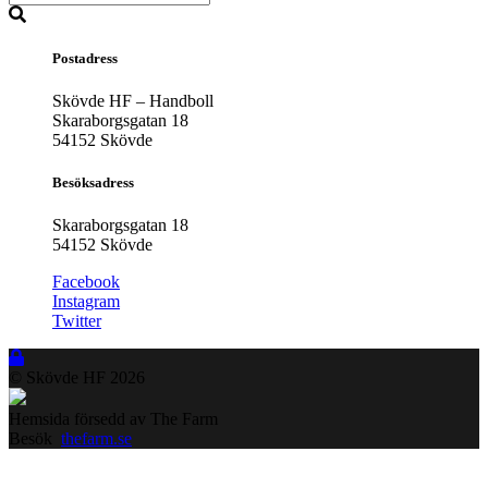
Postadress
Skövde HF – Handboll
Skaraborgsgatan 18
54152 Skövde
Besöksadress
Skaraborgsgatan 18
54152 Skövde
Facebook
Instagram
Twitter
© Skövde HF
2026
Hemsida försedd av The Farm
Besök
thefarm.se