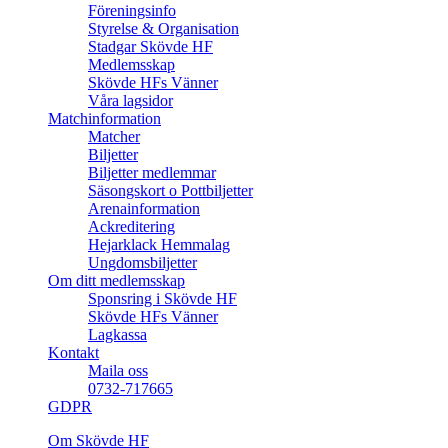
Föreningsinfo
Styrelse & Organisation
Stadgar Skövde HF
Medlemsskap
Skövde HFs Vänner
Våra lagsidor
Matchinformation
Matcher
Biljetter
Biljetter medlemmar
Säsongskort o Pottbiljetter
Arenainformation
Ackreditering
Hejarklack Hemmalag
Ungdomsbiljetter
Om ditt medlemsskap
Sponsring i Skövde HF
Skövde HFs Vänner
Lagkassa
Kontakt
Maila oss
0732-717665
GDPR
Om Skövde HF