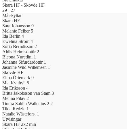
Skara HF
-
Skövde HF
29
-
27
Målskyttar
Skara HF
Sara Johansson
9
Melanie Felber
5
Ida Berlin
4
Ewelina Ström
4
Sofia Berndtsson
2
Aldis Heimisdottir
2
Bleona Nuredini
1
Johanna Sifurdardottir
1
Jasmine Wild Willemsen
1
Skövde HF
Elma Örtemark
9
Mia Kvithyll
5
Ida Eriksson
4
Britta Jakobsson van Stam
3
Melina Pilav
2
Tindra Sahlin Wallenius 2
2
Tilda Redzic
1
Natalie Wästefors.
1
Utvisingar
Skara HF
2x2 min