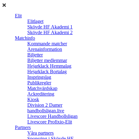
Elit
Elitlaget
Skövde HF Akademi 1
Skövde HF Akademi 2
Matchinfo
Kommande matcher
Arenainformation
Biljetter
Biljetter medlemmar
Hejarklack Hemmalag
Hejarklack Bortalag
Inspringslag
Publikregler
Matchvärdskap
Ackreditering
Kiosk
Division 2 Damer
handbollsligan.live
Livescore Handbollsligan
Livescore Profixio-Elit
Partners
Våra partners
Sponsring i Skövde HF