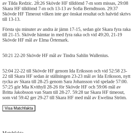
av Tilda Redzic. 28:26 Skövde HF tilldömd 7-m som missas, 29:08
Skara HF tilldömd 7-m och 13-13 av Sofia Berndtsson. 29:37
Skövde HF Timeout vilken inte ger önskat resultat och halvtid skrivs
till 13-13.
Första sju minuter av andra är jämn 17-15, sedan gör Skara fyra raka
till 21-15. Skövde hämtar in med fyra raka och vid 49:20, 21-19
Skövde HF mål av Elma Örtemark.
50:21 22-20 Skövde HF mål av Tindra Sahlin Wallenius.
52:04 22-22 till Skövde HF genom Ida Eriksson och vid 52:58 23-
22 till Skara HF sedan är ställningen 23-23 mål av Ida Eriksson, nytt
rycka av Skara till 28-25 genom Sara Johansson vid spelade 57:00.
57:25 gör Mia Kvithyll 28-26 för Skövde HF och 59:06 mål av
Britta Jakobsson van Stam till 28-27. 59:28 tar Skara HF timeout,
som vid 59:42 ger 29-27 till Skara HF med mål av Ewelina Ström.
Visa Matchfakta
Matchfakta