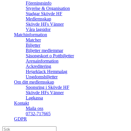
Föreningsinfo
Styrelse & Organisation
Stadgar Skövde HF
Medlemsskap
Skövde HFs Vänner
Våra lagsidor
Matchinformation
Matcher
Biljetter
Biljetter medlemmar
Säsongskort o Pottbiljetter
Arenainformation
Ackreditering
Hejarklack Hemmalag
Ungdomsbiljetter
Om ditt medlemsskap
Sponsring i Skövde HF
Skövde HFs Vänner
Lagkassa
Kontakt
Maila oss
0732-717665
GDPR