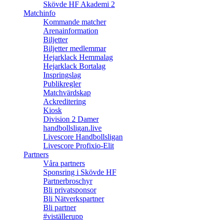
Skövde HF Akademi 2
Matchinfo
Kommande matcher
Arenainformation
Biljetter
Biljetter medlemmar
Hejarklack Hemmalag
Hejarklack Bortalag
Inspringslag
Publikregler
Matchvärdskap
Ackreditering
Kiosk
Division 2 Damer
handbollsligan.live
Livescore Handbollsligan
Livescore Profixio-Elit
Partners
Våra partners
Sponsring i Skövde HF
Partnerbroschyr
Bli privatsponsor
Bli Nätverkspartner
Bli partner
#viställerupp