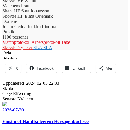
Skövde HF
X min
Matchens lirare
Skara HF
Sara Johansson
Skövde HF
Elma Örtemark
Domare
Johan Gedda
Joakim Lindbratt
Publik
1100 personer
Matchprotokoll
Arbetsprotokoll
Tabell
Skövde Nyheter
SLA
SLA
Dela
Dela detta:
X
Facebook
LinkedIn
Mer
Uppdaterad
2024-02-03 22:33
Skribent
Cege Elfwering
Senaste Nyheterna
2026-07-30
Vinst mot Handballverein Herzogenbuchsee