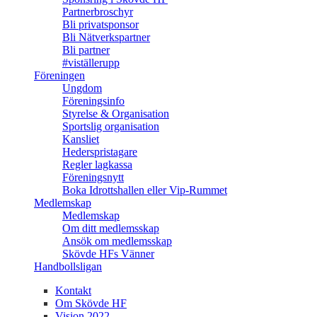
Partnerbroschyr
Bli privatsponsor
Bli Nätverkspartner
Bli partner
#viställerupp
Föreningen
Ungdom
Föreningsinfo
Styrelse & Organisation
Sportslig organisation
Kansliet
Hederspristagare
Regler lagkassa
Föreningsnytt
Boka Idrottshallen eller Vip-Rummet
Medlemskap
Medlemskap
Om ditt medlemsskap
Ansök om medlemsskap
Skövde HFs Vänner
Handbollsligan
Kontakt
Om Skövde HF
Vision 2022