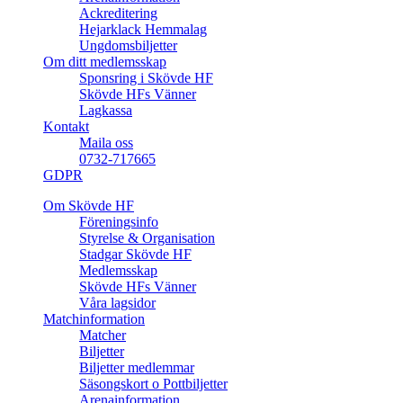
Ackreditering
Hejarklack Hemmalag
Ungdomsbiljetter
Om ditt medlemsskap
Sponsring i Skövde HF
Skövde HFs Vänner
Lagkassa
Kontakt
Maila oss
0732-717665
GDPR
Om Skövde HF
Föreningsinfo
Styrelse & Organisation
Stadgar Skövde HF
Medlemsskap
Skövde HFs Vänner
Våra lagsidor
Matchinformation
Matcher
Biljetter
Biljetter medlemmar
Säsongskort o Pottbiljetter
Arenainformation