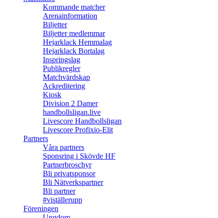
Kommande matcher
Arenainformation
Biljetter
Biljetter medlemmar
Hejarklack Hemmalag
Hejarklack Bortalag
Inspringslag
Publikregler
Matchvärdskap
Ackreditering
Kiosk
Division 2 Damer
handbollsligan.live
Livescore Handbollsligan
Livescore Profixio-Elit
Partners
Våra partners
Sponsring i Skövde HF
Partnerbroschyr
Bli privatsponsor
Bli Nätverkspartner
Bli partner
#viställerupp
Föreningen
Ungdom