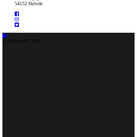
54152 Skövde
© Skövde HF
2026