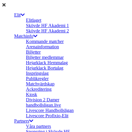
Elit
Elitlaget
Skövde HF Akademi 1
Skövde HF Akademi 2
Matchinfo
Kommande matcher
Arenainformation
Biljetter
Biljetter medlemmar
Hejarklack Hemmalag
Hejarklack Bortalag
Inspringslag
Publikregler
Matchvärdskap
Ackreditering
Kiosk
Division 2 Damer
handbollsligan.live
Livescore Handbollsligan
Livescore Profixio-Elit
Partners
Våra partners
Sponsring i Skövde HF