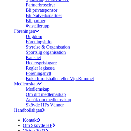
Partnerbroschyr
Bli privatsponsor
Bli Nätverkspartner
Bli partner
#viställerupp
Föreningen
Ungdom
Föreningsinfo
Styrelse & Organisation
Sportslig organisation
Kansliet
Hederspristagare
Regler lagkassa
Föreningsnytt
Boka Idrottshallen eller Vip-Rummet
Medlemskap
Medlemskap
Om ditt medlemsskap
Ansök om medlemsskap
Skövde HFs Vänner
Handbollsligan
Kontakt
Om Skövde HF
Vision 2022